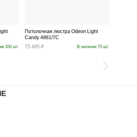
35%
Потолочная люстра Odeon Light
Потолочная люст
Candy 4861/7C
5253/80C
75 485 ₽
7 990 ₽
ии 200 шт.
В наличии 73 шт.
12
ИЕ