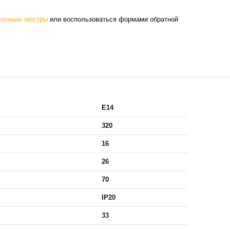
лочные люстры
или воспользоваться формами обратной
E14
320
16
26
70
IP20
33