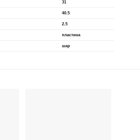
31
40.5
2.5
пластина
шар