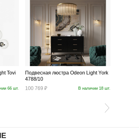
Подвесная люстра Odeon Light York
Подвесная люстра
4788/10
4788/7
100 769 ₽
74 078 ₽
чии 66 шт.
В наличии 18 шт.
ИЕ