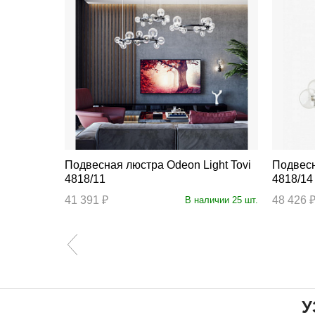
Подвесная люстра Odeon Light Tovi
Подвесная люс
4818/11
4818/14
ступление
41 391 ₽
48 426 
В наличии 25 шт.
У