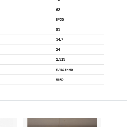
62
IP20
81
14.7
24
2.919
пластина
шар