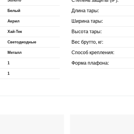
Степень защиты (IP):
Золото
Длина тары:
Белый
Ширина тары:
Акрил
Высота тары:
Хай-Тек
Вес брутто, кг:
Светодиодные
Способ крепления:
Металл
Форма плафона:
1
1