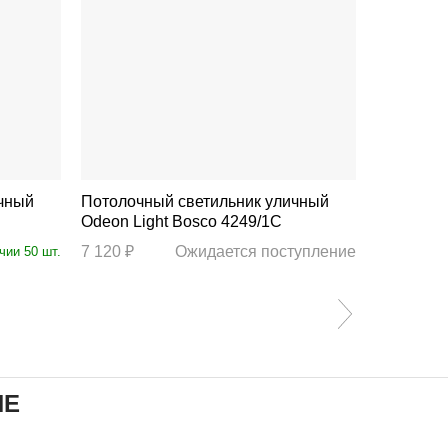
чный
Потолочный светильник уличный
Потолочн
Odeon Light Bosco 4249/1C
Odeon Li
7 120 ₽
Ожидается поступление
6 930 ₽
чии 50 шт.
ИЕ