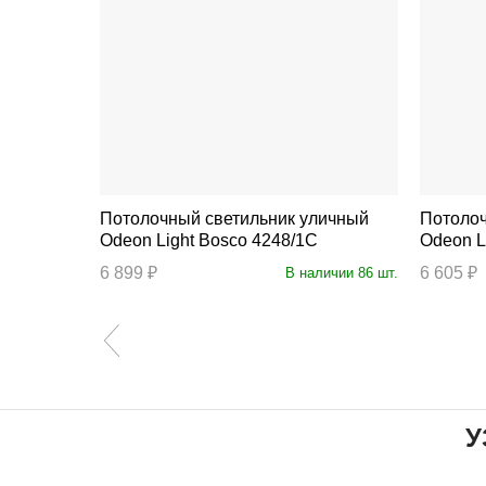
личный
Потолочный светильник уличный
Потолоч
Odeon Light Bosco 4248/1C
Odeon L
ступление
6 899 ₽
6 605 ₽
В наличии 86 шт.
У