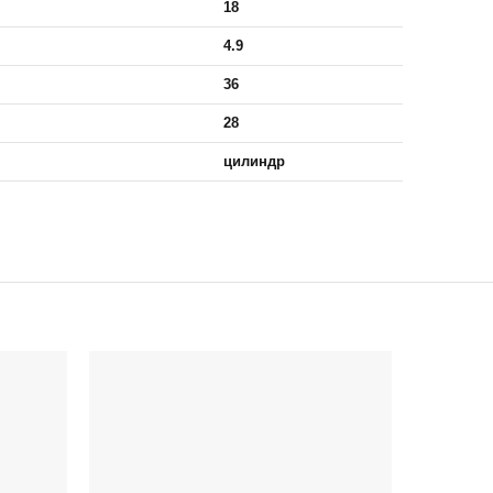
18
4.9
36
28
цилиндр