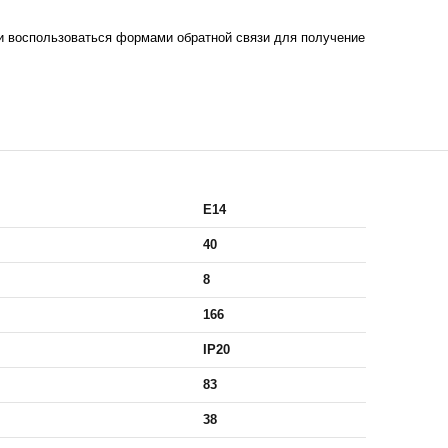
 воспользоваться формами обратной связи для получение
E14
40
8
166
IP20
83
38