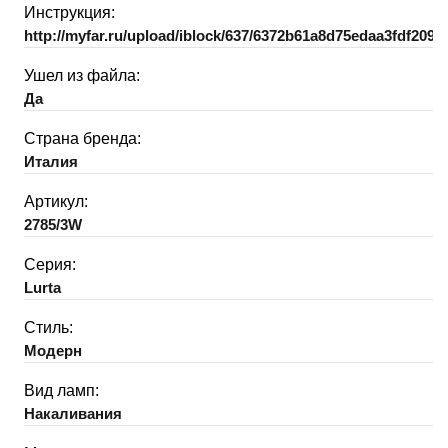
Инструкция:
http://myfar.ru/upload/iblock/637/6372b61a8d75edaa3fdf2092
Ушел из файла:
Да
Страна бренда:
Италия
Артикул:
2785/3W
Серия:
Lurta
Стиль:
Модерн
Вид ламп:
Накаливания